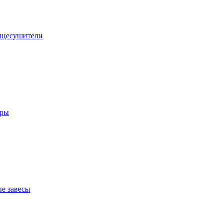
нцесушители
оры
е завесы