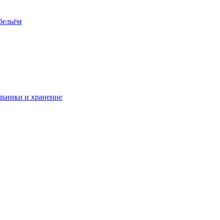
 бельём
ьники и хранение